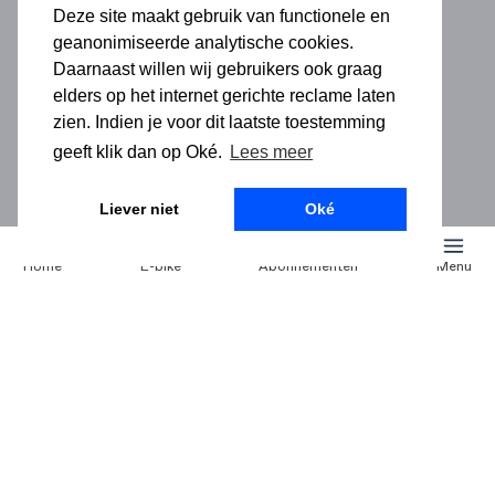
Deze site maakt gebruik van functionele en
geanonimiseerde analytische cookies.
Daarnaast willen wij gebruikers ook graag
elders op het internet gerichte reclame laten
zien. Indien je voor dit laatste toestemming
geeft klik dan op Oké.
Lees meer
Liever niet
Oké
Nothing Found
Home
E-bike
Abonnementen
Menu
No content matched your request.
Zoeken
naar:
Noord
E-bike